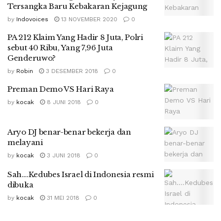
Tersangka Baru Kebakaran Kejagung
by
Indovoices
13 NOVEMBER 2020
0
PA 212 Klaim Yang Hadir 8 Juta, Polri
sebut 40 Ribu, Yang 7,96 Juta
Genderuwo?
by
Robin
3 DESEMBER 2018
0
Preman Demo VS Hari Raya
by
kocak
8 JUNI 2018
0
Aryo DJ benar-benar bekerja dan
melayani
by
kocak
3 JUNI 2018
0
Sah….Kedubes Israel di Indonesia resmi
dibuka
by
kocak
31 MEI 2018
0