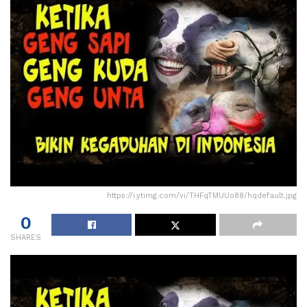
https://i.ytimg.com/vi/THFqTMUUo88/hqdefault.jpg
0
SHARES