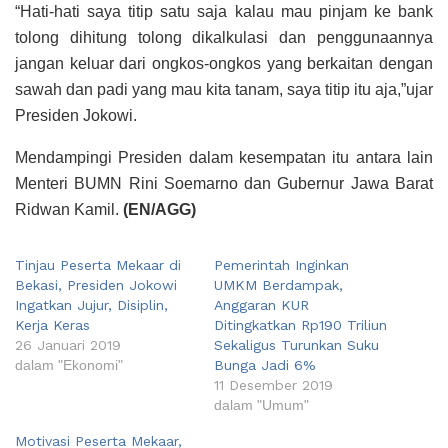
“Hati-hati saya titip satu saja kalau mau pinjam ke bank
tolong dihitung tolong dikalkulasi dan penggunaannya
jangan keluar dari ongkos-ongkos yang berkaitan dengan
sawah dan padi yang mau kita tanam, saya titip itu aja,”ujar
Presiden Jokowi.
Mendampingi Presiden dalam kesempatan itu antara lain
Menteri BUMN Rini Soemarno dan Gubernur Jawa Barat
Ridwan Kamil.
(EN/AGG)
Tinjau Peserta Mekaar di
Pemerintah Inginkan
Bekasi, Presiden Jokowi
UMKM Berdampak,
Ingatkan Jujur, Disiplin,
Anggaran KUR
Kerja Keras
Ditingkatkan Rp190 Triliun
26 Januari 2019
Sekaligus Turunkan Suku
dalam "Ekonomi"
Bunga Jadi 6%
11 Desember 2019
dalam "Umum"
Motivasi Peserta Mekaar,