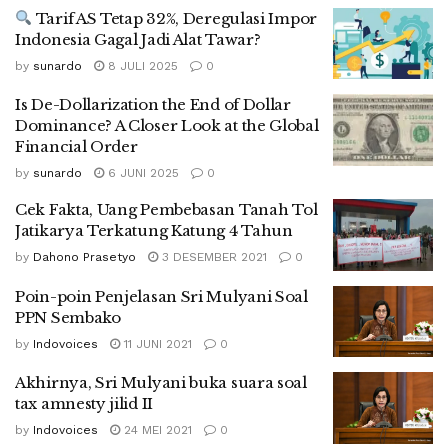
Tarif AS Tetap 32%, Deregulasi Impor
Indonesia Gagal Jadi Alat Tawar?
by
sunardo
8 JULI 2025
0
Is De-Dollarization the End of Dollar
Dominance? A Closer Look at the Global
Financial Order
by
sunardo
6 JUNI 2025
0
Cek Fakta, Uang Pembebasan Tanah Tol
Jatikarya Terkatung Katung 4 Tahun
by
Dahono Prasetyo
3 DESEMBER 2021
0
Poin-poin Penjelasan Sri Mulyani Soal
PPN Sembako
by
Indovoices
11 JUNI 2021
0
Akhirnya, Sri Mulyani buka suara soal
tax amnesty jilid II
by
Indovoices
24 MEI 2021
0