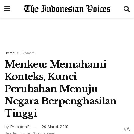
Home
Ekonomi
Menkeu: Memahami
Konteks, Kunci
Perubahan Menuju
Negara Berpenghasilan
Tinggi
by
PresidenRi
20 Maret 2019
A
A
Reading Time: 2 mins read