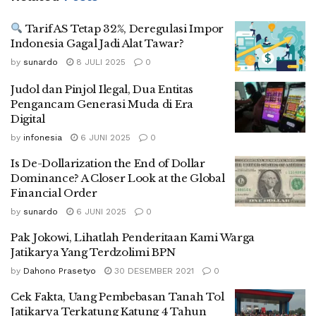
Tarif AS Tetap 32%, Deregulasi Impor
Indonesia Gagal Jadi Alat Tawar?
by
sunardo
8 JULI 2025
0
Judol dan Pinjol Ilegal, Dua Entitas
Pengancam Generasi Muda di Era
Digital
by
infonesia
6 JUNI 2025
0
Is De-Dollarization the End of Dollar
Dominance? A Closer Look at the Global
Financial Order
by
sunardo
6 JUNI 2025
0
Pak Jokowi, Lihatlah Penderitaan Kami Warga
Jatikarya Yang Terdzolimi BPN
by
Dahono Prasetyo
30 DESEMBER 2021
0
Cek Fakta, Uang Pembebasan Tanah Tol
Jatikarya Terkatung Katung 4 Tahun