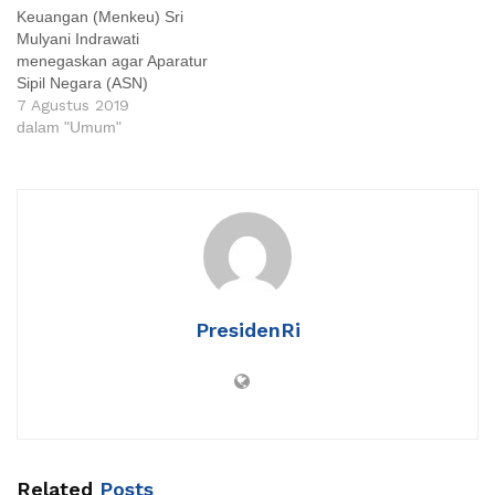
Keuangan (Menkeu) Sri
Mulyani Indrawati
menegaskan agar Aparatur
Sipil Negara (ASN)
umumnya dan Kementerian
7 Agustus 2019
Pekerjaan Umum dan
dalam "Umum"
Perumahan Rakyat (PUPR)
mampu menarik partisipasi
sektor swasta dalam
mempercepat
pembangunan infrastruktur.
Strategi ini diperlukan agar
Indonesia dapat terlepas
dari middle income trap
(jebakan negara
PresidenRi
berpenghasilan menengah).
Hal ini disampaikan…
Related
Posts