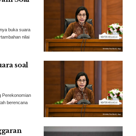
rnya buka suara
tambahan nilai
ara soal
ng Perekonomian
tah berencana
nggaran