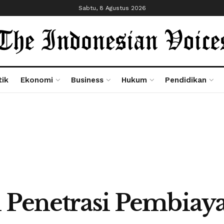
Sabtu, 8 Agustus 2026
tik
Ekonomi
Business
Hukum
Pendidikan
 Penetrasi Pembiay