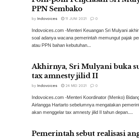
PPN Sembako
by
Indovoices
11 JUNI 2021
0
Indovoices.com -Menteri Keuangan Sri Mulyani akhi
soal adanya wacana pemerintah memungut pajak per
atau PPN bahan kebutuhan...
Akhirnya, Sri Mulyani buka su
tax amnesty jilid II
by
Indovoices
24 MEI 2021
0
Indovoices.com -Menteri Koordinator (Menko) Bida
Airlangga Hartarto sebelumnya mengatakan pemerin
akan menggelar tax amnesty jilid II tahun depan....
Pemerintah sebut realisasi a