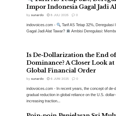
Impor Indonesia Gagal Jadi A
by
sunardo
8 JULI 2025
0
indovoices.com -
Tarif AS Tetap 32%, Deregulasi 
Gagal Jadi Alat Tawar?
Ambisi Deregulasi: Membuk
Is De-Dollarization the End o
Dominance? A Closer Look at 
Global Financial Order
by
sunardo
6 JUNI 2025
0
indovoices.com - In recent years, the concept of de-
gradual reduction in global reliance on the U.S. doll
increasing traction...
Poin-poin Penjelasan Sri Mul