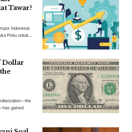
lat Tawar?
Impor Indonesia
a Pintu untuk...
f Dollar
the
dollarization—the
ar—has gained
yani Soal