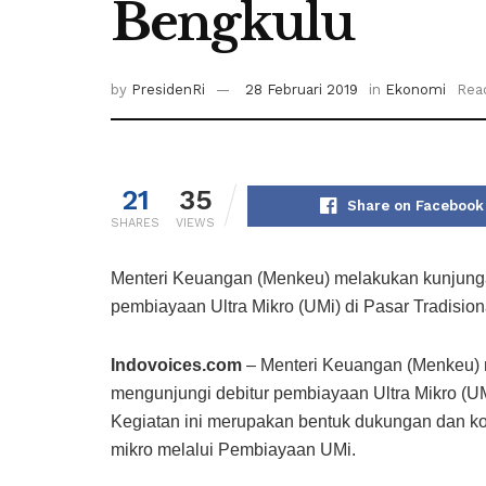
Bengkulu
by
PresidenRi
28 Februari 2019
in
Ekonomi
Rea
21
35
Share on Facebook
SHARES
VIEWS
Menteri Keuangan (Menkeu) melakukan kunjungan
pembiayaan Ultra Mikro (UMi) di Pasar Tradisio
Indovoices.com
– Menteri Keuangan (Menkeu) m
mengunjungi debitur pembiayaan Ultra Mikro (UM
Kegiatan ini merupakan bentuk dukungan dan 
mikro melalui Pembiayaan UMi.