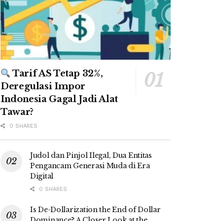
Tarif AS Tetap 32%,
Deregulasi Impor
Indonesia Gagal Jadi Alat
Tawar?
0 SHARES
Judol dan Pinjol Ilegal, Dua Entitas
Pengancam Generasi Muda di Era
Digital
0 SHARES
Is De-Dollarization the End of Dollar
Dominance? A Closer Look at the