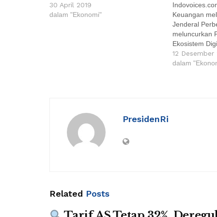
30 April 2019
Indovoices.co
dalam "Ekonomi"
Keuangan mela
Jenderal Per
meluncurkan 
Ekosistem Dig
Mikro (UMi). D
12 Desember 
(Dirjen) Perb
dalam "Ekono
mengatakan tuj
UMi adalah me
kemudahan bag
Pembiayaan U
transaksi usah
PresidenRi
serta mencipt
untuk usaha m
Related
Posts
Tarif AS Tetap 32%, Deregul