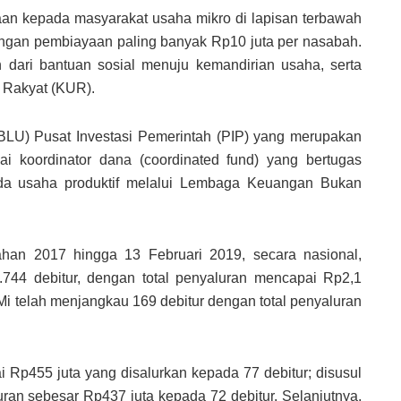
n kepada masyarakat usaha mikro di lapisan terbawah
dengan pembiayaan paling banyak Rp10 juta per nasabah.
 dari bantuan sosial menuju kemandirian usaha, serta
 Rakyat (KUR).
U) Pusat Investasi Pemerintah (PIP) yang merupakan
 koordinator dana (coordinated fund) yang bertugas
a usaha produktif melalui Lembaga Keuangan Bukan
ahan 2017 hingga 13 Februari 2019, secara nasional,
744 debitur, dengan total penyaluran mencapai Rp2,1
Mi telah menjangkau 169 debitur dengan total penyaluran
i Rp455 juta yang disalurkan kepada 77 debitur; disusul
an sebesar Rp437 juta kepada 72 debitur. Selanjutnya,