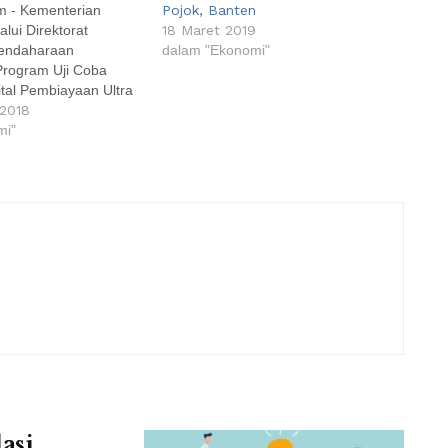
m - Kementerian
Pojok, Banten
lui Direktorat
18 Maret 2019
bendaharaan
dalam "Ekonomi"
Program Uji Coba
ital Pembiayaan Ultra
irektur Jenderal
2018
endaharaan Marwanto
mi"
uan dari Digitalisasi
mberikan fasilitas dan
i debitur
Mi dalam melakukan
a secara cashless,
akan marketplace
ikro di…
asi