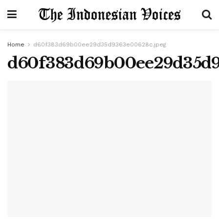
Home
d60f383d69b00ee29d35d9363e00628c.jpeg
d60f383d69b00ee29d35d9