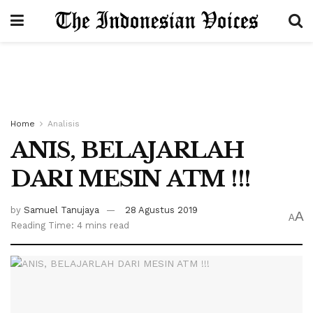
Home
Analisis
ANIS, BELAJARLAH
DARI MESIN ATM !!!
by
Samuel Tanujaya
28 Agustus 2019
A
A
Reading Time: 4 mins read